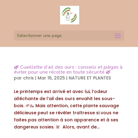
Sélectionner une page
🌿 Cueillette d’ail des ours : conseils et pièges à
éviter pour une récolte en toute sécurité 🌿
par
chris
|
Mar 16, 2025
|
NATURE ET PLANTES
Le printemps est arrivé et avec lui, l’odeur
alléchante de l’ail des ours envahit les sous-
bois. 🌱🥾 Mais attention, cette plante sauvage
délicieuse peut se révéler traîtresse si vous ne
faites pas attention à son apparence et à ses
dangereux sosies. 🚨 Alors, avant de...