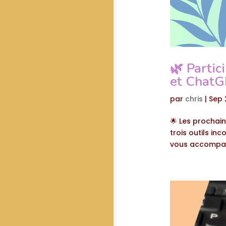
🌿 Partic
et ChatG
par
chris
|
Sep 
🌟 Les prochain
trois outils in
vous accompagne