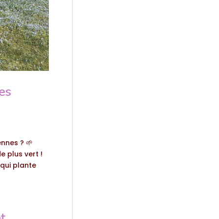
es
nnes ? 🌱
 plus vert !
 qui plante
t