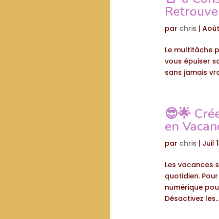
Retrouver
par
chris
|
Août
Le multitâche pe
vous épuiser sa
sans jamais vra
😎🌟 Cré
en Vacanc
par
chris
|
Juil 
Les vacances s
quotidien. Pour
numérique pour 
Désactivez les..