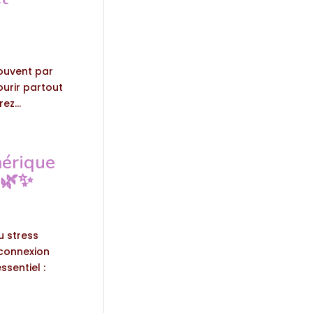
 souvent par
ourir partout
ez...
mérique
 🌿✨
u stress
éconnexion
sentiel :