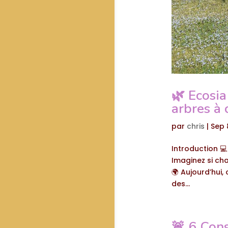
🌿 Ecosia
arbres à 
par
chris
|
Sep 
Introduction 
Imaginez si ch
🌍 Aujourd’hui,
des...
🚨 6 Con