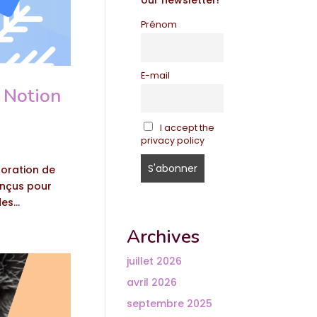
our newsletter!
Prénom
E-mail
, Notion
I accept the
privacy policy
loration de
onçus pour
s...
Archives
juillet 2026
avril 2026
septembre 2025