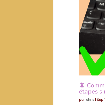
📵 Comme
étapes si
par
chris
|
Sep 