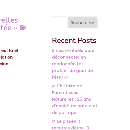
relles
Rechercher
tée » 💫
Recent Posts
est là et
3 micro-rituels pour
iation
déconnecter en
xion
randonnée (et
profiter du goût de
l’été) 🌿
🌿 L’histoire de
Parenthèses
Naturelles : 25 ans
d’amitié, de nature et
de partage
🌼 Le pissenlit
recettes détox : 3