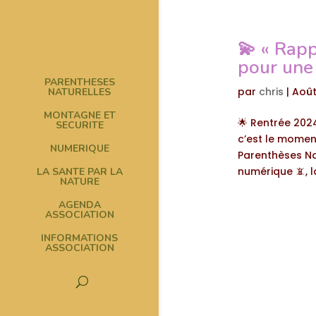
💫 « Rapp
pour une
PARENTHESES
par
chris
|
Août
NATURELLES
MONTAGNE ET
🌟 Rentrée 2024
SECURITE
c’est le moment
NUMERIQUE
Parenthèses Na
numérique 📵, la
LA SANTE PAR LA
NATURE
AGENDA
ASSOCIATION
INFORMATIONS
ASSOCIATION