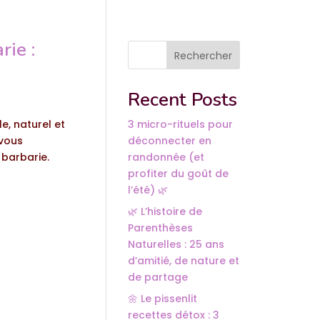
rie :
Rechercher
Recent Posts
e, naturel et
3 micro-rituels pour
 vous
déconnecter en
 barbarie.
randonnée (et
profiter du goût de
l’été) 🌿
🌿 L’histoire de
Parenthèses
Naturelles : 25 ans
d’amitié, de nature et
de partage
🌼 Le pissenlit
recettes détox : 3