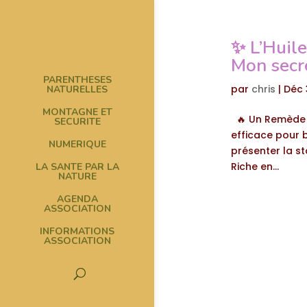
✨ L’Huile
Mon secre
PARENTHESES
par
chris
|
Déc 
NATURELLES
MONTAGNE ET
🔥 Un Remède N
SECURITE
efficace pour 
NUMERIQUE
présenter la st
Riche en...
LA SANTE PAR LA
NATURE
AGENDA
ASSOCIATION
INFORMATIONS
ASSOCIATION