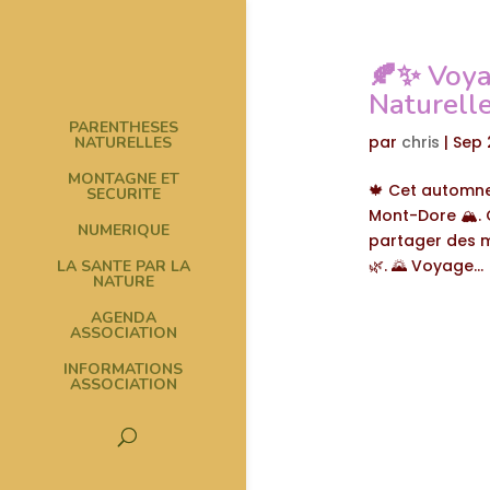
🍂✨ Voya
Naturelle
PARENTHESES
par
chris
|
Sep 
NATURELLES
MONTAGNE ET
🍁 Cet automne
SECURITE
Mont-Dore 🏔️. 
NUMERIQUE
partager des m
🌿. 🌄 Voyage...
LA SANTE PAR LA
NATURE
AGENDA
ASSOCIATION
INFORMATIONS
ASSOCIATION