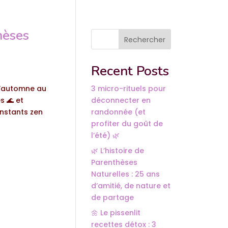
hèses
Rechercher
Recent Posts
d’automne au
3 micro-rituels pour
s 🌊 et
déconnecter en
instants zen
randonnée (et
profiter du goût de
l’été) 🌿
🌿 L’histoire de
Parenthèses
Naturelles : 25 ans
d’amitié, de nature et
de partage
🌼 Le pissenlit
recettes détox : 3