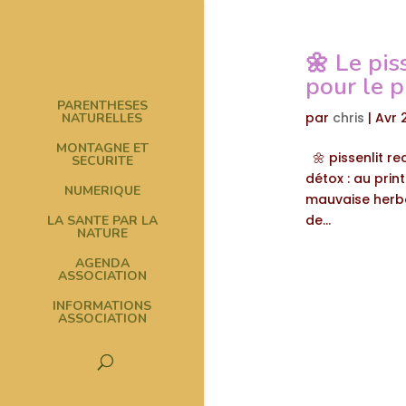
🌼 Le pis
pour le 
PARENTHESES
par
chris
|
Avr 
NATURELLES
MONTAGNE ET
🌼 pissenlit re
SECURITE
détox : au pri
NUMERIQUE
mauvaise herbe 
de...
LA SANTE PAR LA
NATURE
AGENDA
ASSOCIATION
INFORMATIONS
ASSOCIATION