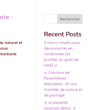
rie :
Rechercher
Recent Posts
e, naturel et
3 micro-rituels pour
 vous
déconnecter en
 barbarie.
randonnée (et
profiter du goût de
l’été) 🌿
🌿 L’histoire de
Parenthèses
Naturelles : 25 ans
d’amitié, de nature et
de partage
🌼 Le pissenlit
recettes détox : 3