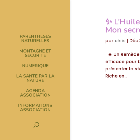
✨ L’Huile
Mon secre
PARENTHESES
par
chris
|
Déc 
NATURELLES
MONTAGNE ET
🔥 Un Remède N
SECURITE
efficace pour 
NUMERIQUE
présenter la st
Riche en...
LA SANTE PAR LA
NATURE
AGENDA
ASSOCIATION
INFORMATIONS
ASSOCIATION