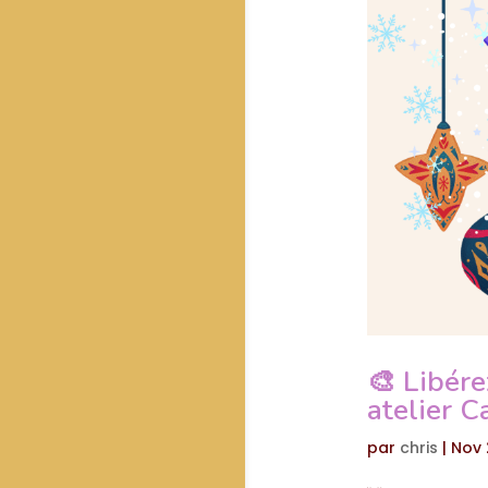
🎨 Libére
atelier C
par
chris
|
Nov 