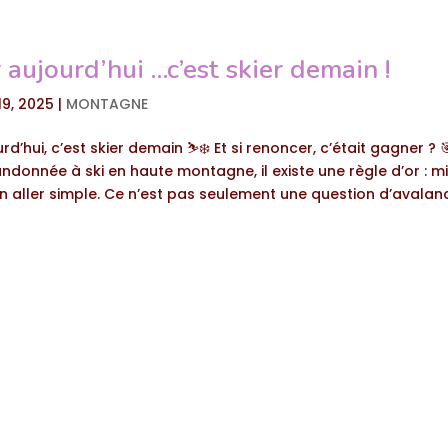
aujourd’hui …c’est skier demain !
19, 2025
|
MONTAGNE
d’hui, c’est skier demain ⛷️❄️ Et si renoncer, c’était gagner ? 
donnée à ski en haute montagne, il existe une règle d’or : m
n aller simple. Ce n’est pas seulement une question d’aval