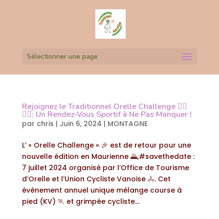
Sélectionner une page
Rejoignez le Traditionnel Orelle Challenge 🚵‍♂️
🏃‍♀️: Un Rendez-Vous Sportif à Ne Pas Manquer !
par
chris
|
Juin 6, 2024
|
MONTAGNE
L’ « Orelle Challenge « 🎉 est de retour pour une
nouvelle édition en Maurienne 🌄,#savethedate :
7 juillet 2024 organisé par l’Office de Tourisme
d’Orelle et l’Union Cycliste Vanoise 🚴. Cet
événement annuel unique mélange course à
pied (KV) 🏃 et grimpée cycliste...