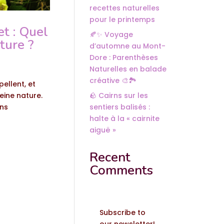
recettes naturelles
pour le printemps
t : Quel
🍂✨ Voyage
ture ?
d’automne au Mont-
Dore : Parenthèses
Naturelles en balade
créative 🎨🏞️
ellent, et
eine nature.
🪨 Cairns sur les
ons
sentiers balisés :
halte à la « cairnite
aiguë »
Recent
Comments
Subscribe to