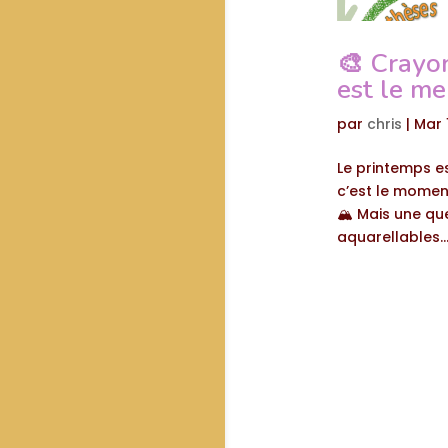
🎨 Crayo
est le me
par
chris
|
Mar 
Le printemps es
c’est le moment
🏔️ Mais une qu
aquarellables..