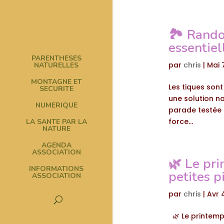
🏞️ Rando
essentiel
PARENTHESES
par
chris
|
Mai 
NATURELLES
MONTAGNE ET
Les tiques sont
SECURITE
une solution na
NUMERIQUE
parade testée 
force...
LA SANTE PAR LA
NATURE
AGENDA
ASSOCIATION
🌿 Le pri
INFORMATIONS
petites p
ASSOCIATION
par
chris
|
Avr 
🌿 Le printemps