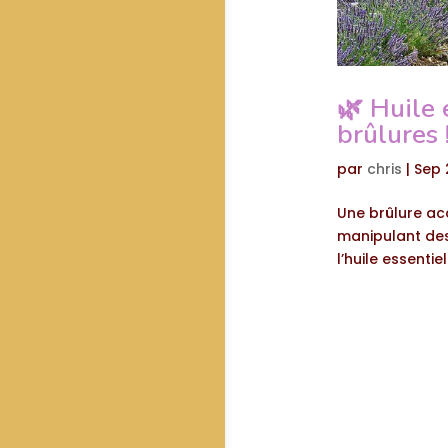
🌿 Huile 
brûlures 
par
chris
|
Sep 
Une brûlure acc
manipulant des 
l’huile essenti