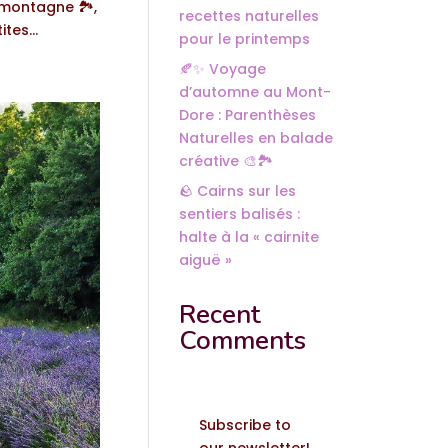
 montagne 🏞️,
recettes naturelles
tes...
pour le printemps
🍂✨ Voyage
d’automne au Mont-
Dore : Parenthèses
Naturelles en balade
créative 🎨🏞️
🪨 Cairns sur les
sentiers balisés :
halte à la « cairnite
aiguë »
Recent
Comments
Subscribe to