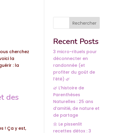
Rechercher
Recent Posts
 vous cherchez
3 micro-rituels pour
oici la
déconnecter en
érir : la
randonnée (et
profiter du goût de
l’été) 🌿
🌿 L’histoire de
Parenthèses
et des
Naturelles : 25 ans
d’amitié, de nature et
de partage
🌼 Le pissenlit
s ! Ça y est,
recettes détox : 3