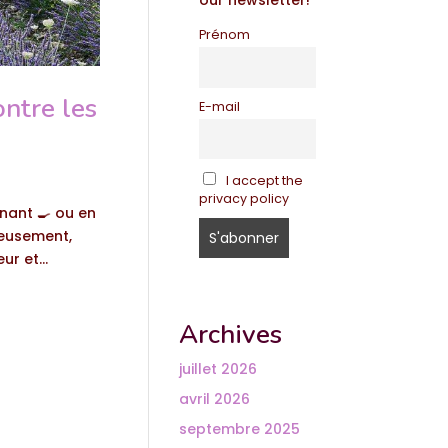
our newsletter!
Prénom
ontre les
E-mail
I accept the
privacy policy
inant 🍳 ou en
reusement,
r et...
Archives
juillet 2026
avril 2026
septembre 2025