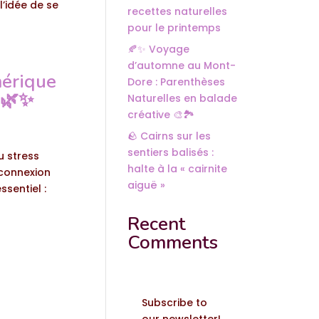
’idée de se
recettes naturelles
pour le printemps
🍂✨ Voyage
d’automne au Mont-
mérique
Dore : Parenthèses
 🌿✨
Naturelles en balade
créative 🎨🏞️
🪨 Cairns sur les
sentiers balisés :
u stress
halte à la « cairnite
éconnexion
aiguë »
sentiel :
Recent
Comments
Subscribe to