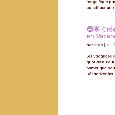
magnifique pay
constituer un kit
😎🌟 Cré
en Vacanc
par
chris
|
Juil 
Les vacances s
quotidien. Pour
numérique pour 
Désactivez les..