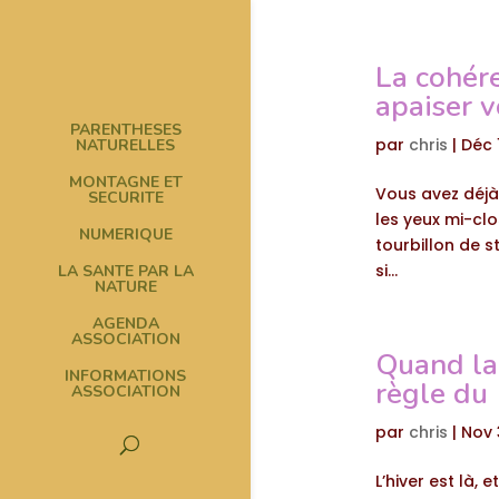
La cohér
apaiser v
PARENTHESES
par
chris
|
Déc 
NATURELLES
MONTAGNE ET
Vous avez déjà
SECURITE
les yeux mi-clo
NUMERIQUE
tourbillon de s
si...
LA SANTE PAR LA
NATURE
AGENDA
ASSOCIATION
Quand la n
INFORMATIONS
règle du 
ASSOCIATION
par
chris
|
Nov 
L’hiver est là,