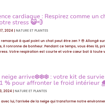
ence cardiaque : Respirez comme un c
otre stress 😺💨
17, 2024
|
NATURE ET PLANTES
 remarqué à quel point un chat peut être zen ? 😎 Allongé sur
s, il ronronne de bonheur. Pendant ce temps, vous êtes là, pr
tress. Votre respiration est courte et votre cœur bat à toute vi
eige arrive❄️❄️❄️ : votre kit de survie 
1 % pour affronter le froid intérieur 
3, 2024
|
NATURE ET PLANTES
 et avec lui, l’arrivée de la neige qui transforme notre environ