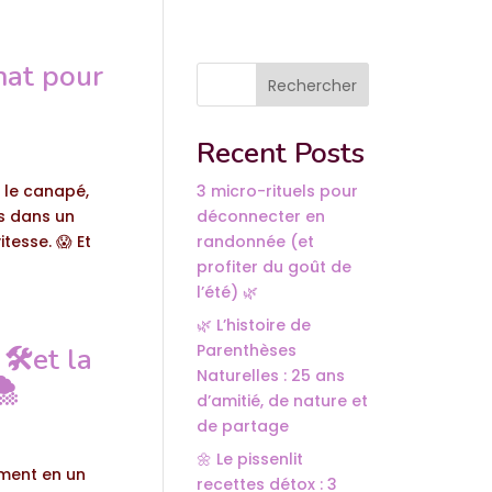
hat pour
Rechercher
Recent Posts
 le canapé,
3 micro-rituels pour
is dans un
déconnecter en
tesse. 😱 Et
randonnée (et
profiter du goût de
l’été) 🌿
🌿 L’histoire de
Parenthèses
🛠️et la
Naturelles : 25 ans
️
d’amitié, de nature et
de partage
🌼 Le pissenlit
nement en un
recettes détox : 3