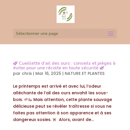
Sélectionner une page
🌿 Cueillette d’ail des ours : conseils et pièges à
éviter pour une récolte en toute sécurité 🌿
par
chris
|
Mar 16, 2025
|
NATURE ET PLANTES
Le printemps est arrivé et avec lui, l’odeur
alléchante de l’ail des ours envahit les sous-
bois. 🌱🥾 Mais attention, cette plante sauvage
délicieuse peut se révéler traîtresse si vous ne
faites pas attention à son apparence et à ses
dangereux sosies. 🚨 Alors, avant de...