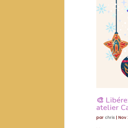
🎨 Libére
atelier C
par
chris
|
Nov 