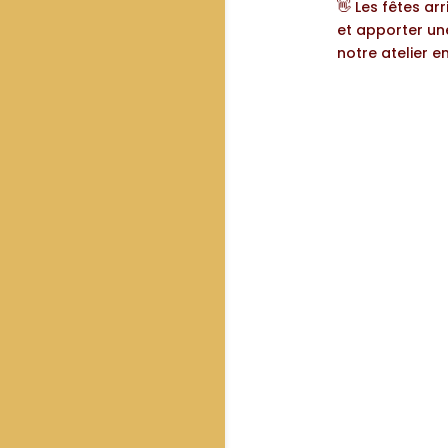
👋 Les fêtes ar
et apporter un
notre atelier e