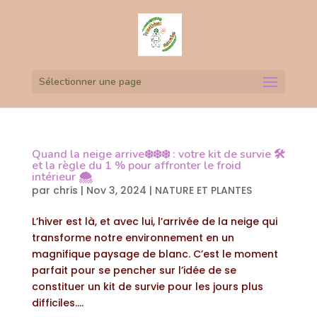
Sélectionner une page
Quand la neige arrive❄️❄️❄️ : votre kit de survie 🛠️
et la règle du 1 % pour affronter le froid
intérieur 🌨️
par
chris
|
Nov 3, 2024
|
NATURE ET PLANTES
L’hiver est là, et avec lui, l’arrivée de la neige qui
transforme notre environnement en un
magnifique paysage de blanc. C’est le moment
parfait pour se pencher sur l’idée de se
constituer un kit de survie pour les jours plus
difficiles....