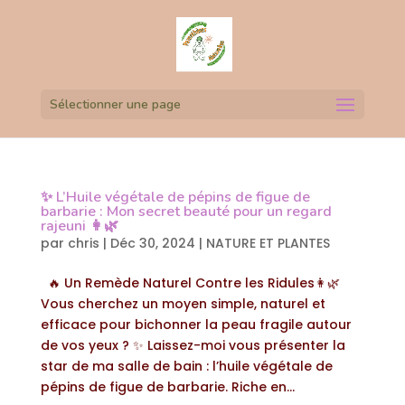
Sélectionner une page
✨ L’Huile végétale de pépins de figue de
barbarie : Mon secret beauté pour un regard
rajeuni 👩‍🌿
par
chris
|
Déc 30, 2024
|
NATURE ET PLANTES
🔥 Un Remède Naturel Contre les Ridules👩‍🌿
Vous cherchez un moyen simple, naturel et
efficace pour bichonner la peau fragile autour
de vos yeux ? ✨ Laissez-moi vous présenter la
star de ma salle de bain : l’huile végétale de
pépins de figue de barbarie. Riche en...