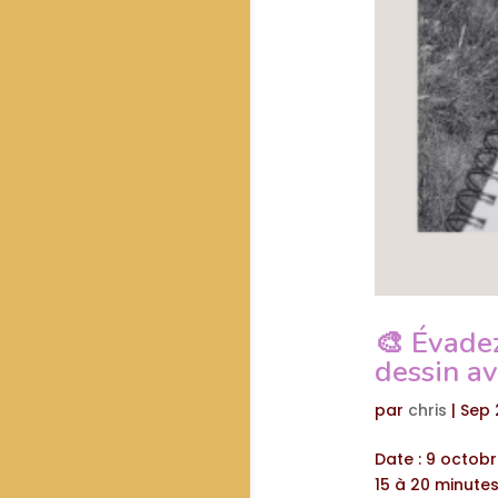
🎨 Évadez
dessin av
par
chris
|
Sep 
Date : 9 octobr
15 à 20 minutes 