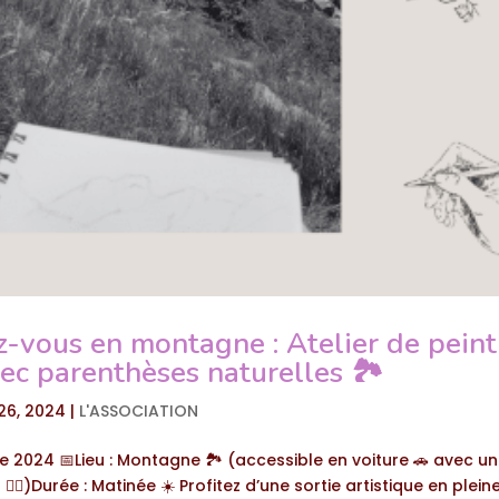
-vous en montagne : Atelier de peint
ec parenthèses naturelles 🏞️
26, 2024
|
L'ASSOCIATION
e 2024 📅Lieu : Montagne 🏞️ (accessible en voiture 🚗 avec 
🚶‍♂️)Durée : Matinée ☀️ Profitez d’une sortie artistique en plei